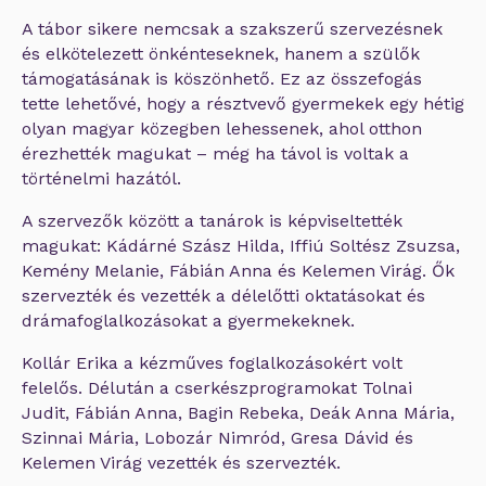
A tábor sikere nemcsak a szakszerű szervezésnek
és elkötelezett önkénteseknek, hanem a szülők
támogatásának is köszönhető. Ez az összefogás
tette lehetővé, hogy a résztvevő gyermekek egy hétig
olyan magyar közegben lehessenek, ahol otthon
érezhették magukat – még ha távol is voltak a
történelmi hazától.
A szervezők között a tanárok is képviseltették
magukat: Kádárné Szász Hilda, Iffiú Soltész Zsuzsa,
Kemény Melanie, Fábián Anna és Kelemen Virág. Ők
szervezték és vezették a délelőtti oktatásokat és
drámafoglalkozásokat a gyermekeknek.
Kollár Erika a kézműves foglalkozásokért volt
felelős. Délután a cserkészprogramokat Tolnai
Judit, Fábián Anna, Bagin Rebeka, Deák Anna Mária,
Szinnai Mária, Lobozár Nimród, Gresa Dávid és
Kelemen Virág vezették és szervezték.