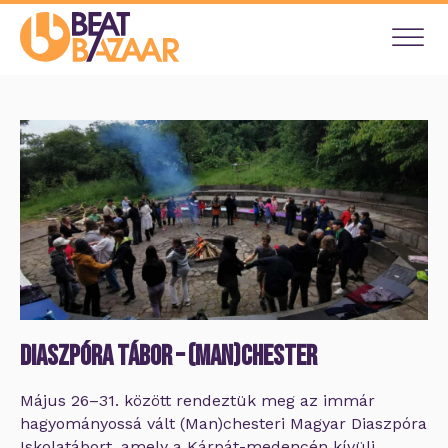
Diaszpóra tábor – (Man)Chester
Május 26–31. között rendeztük meg az immár
hagyományossá vált (Man)chesteri Magyar Diaszpóra
Iskolatábort, amely a Kárpát-medencén kívüli