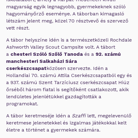
magyarság egyik legnagyobb, gyermekeknek szóló
hagyományőrző eseménye. A táborban kimagasló
létszám jelent meg, közel 70 résztvevő és szervező
vett részt.
A tábor helyszíne idén is a természetközeli Rochdale
Ashworth Valley Scout Campsite volt. A tábort
a
chesteri Szóló Szőlő Tanoda
és a
92. számú
manchesteri Salkaházi Sára
cserkészcsapat
közösen szervezte. Idén a
Hollandiai 70. számú Attila Cserkészcsapatból egy és
a 937. számú Szent Tarzíciusz cserkészcsapat Hiúz
őrséből három fiatal is segítőként csatlakozott, akik
lendületes jelenlétükkel gazdagították a
programokat.
A tábor keretmeséje idén a
Szaffi
lett, megelevenülő
keretmese jelenetekkel és izgalmas játékokkal kelt
életre a történet a gyermekek számára.