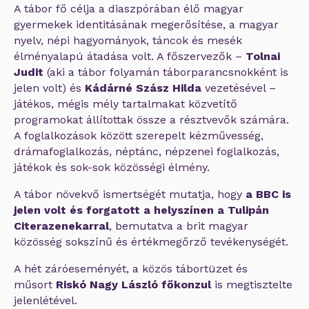
A tábor fő célja a diaszpórában élő magyar
gyermekek identitásának megerősítése, a magyar
nyelv, népi hagyományok, táncok és mesék
élményalapú átadása volt. A főszervezők –
Tolnai
Judit
(aki a tábor folyamán táborparancsnokként is
jelen volt) és
Kádárné Szász Hilda
vezetésével –
játékos, mégis mély tartalmakat közvetítő
programokat állítottak össze a résztvevők számára.
A foglalkozások között szerepelt kézművesség,
drámafoglalkozás, néptánc, népzenei foglalkozás,
játékok és sok-sok közösségi élmény.
A tábor növekvő ismertségét mutatja, hogy
a BBC is
jelen volt és forgatott a helyszínen a Tulipán
Citerazenekarral
, bemutatva a brit magyar
közösség sokszínű és értékmegőrző tevékenységét.
A hét záróeseményét, a közös tábortüzet és
műsort
Riskó Nagy László főkonzul
is megtisztelte
jelenlétével.